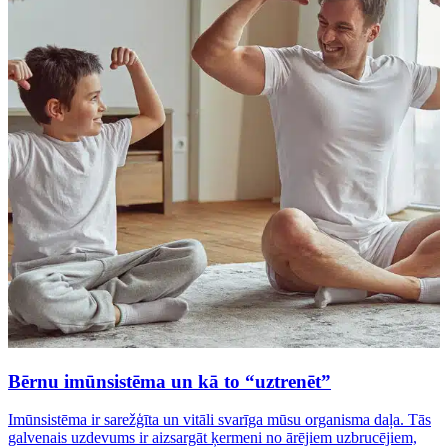
Bērnu imūnsistēma un kā to “uztrenēt”
Imūnsistēma ir sarežģīta un vitāli svarīga mūsu organisma daļa. Tās
galvenais uzdevums ir aizsargāt ķermeni no ārējiem uzbrucējiem,