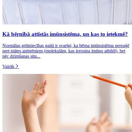
Kā bērnībā attīstās imūnsistēma, un kas to ietekmē?
Normālas grūtniecības gaitā ir svarīgi, ka bērna imūnsistēma nereaģē
pret mātes antigēniem (molekulām, kas ierosina imūno atbildi), bet
pēc dzimšanas situ...
Vairāk