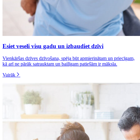
Esiet veseli visu gadu un izbaudiet dzīvi
Vienkāršas dzīves dzīvošana, spēja būt apmierinātam un priecīgam,
kā arī ne pārāk satrauktam un bailīgam patiešām ir māksla.
Vairāk