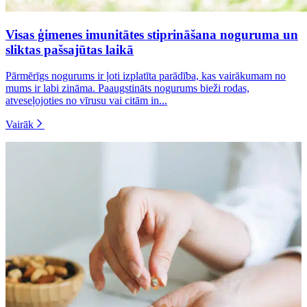
Visas ģimenes imunitātes stiprināšana noguruma un
sliktas pašsajūtas laikā
Pārmērīgs nogurums ir ļoti izplatīta parādība, kas vairākumam no
mums ir labi zināma. Paaugstināts nogurums bieži rodas,
atveseļojoties no vīrusu vai citām in...
Vairāk