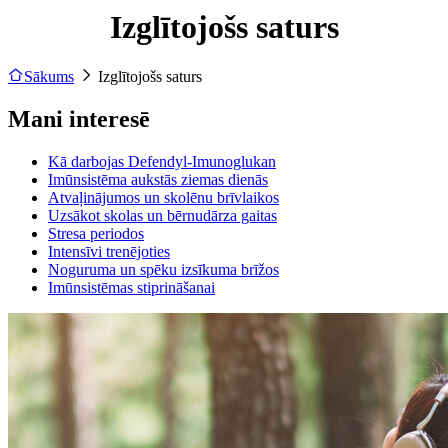
Izglītojošs saturs
Sākums
Izglītojošs saturs
Mani interesē
Kā darbojas Defendyl-Imunoglukan
Imūnsistēma aukstās ziemas dienās
Atvaļinājumos un skolēnu brīvlaikos
Uzsākot skolas un bērnudārza gaitas
Stresa periodos
Intensīvi trenējoties
Noguruma un spēku izsīkuma brīžos
Imūnsistēmas stiprināšanai