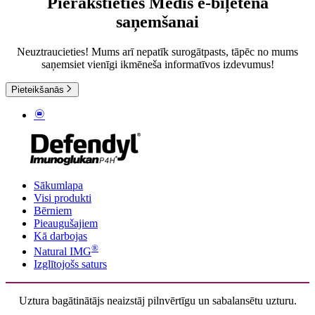
Pierakstieties Medis e-biļetena
saņemšanai
Neuztraucieties! Mums arī nepatīk surogātpasts, tāpēc no mums
saņemsiet vienīgi ikmēneša informatīvos izdevumus!
Pieteikšanās
Sākumlapa
Visi produkti
Bērniem
Pieaugušajiem
Kā darbojas
®
Natural IMG
Izglītojošs saturs
Uztura bagātinātājs neaizstāj pilnvērtīgu un sabalansētu uzturu.