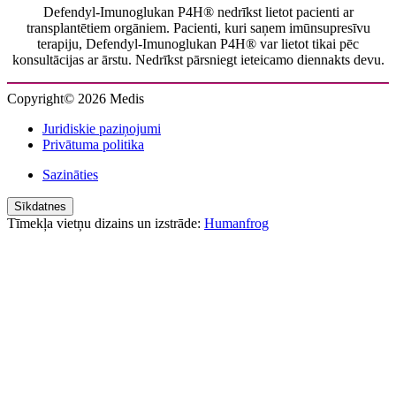
Defendyl-Imunoglukan P4H® nedrīkst lietot pacienti ar
transplantētiem orgāniem. Pacienti, kuri saņem imūnsupresīvu
terapiju, Defendyl-Imunoglukan P4H® var lietot tikai pēc
konsultācijas ar ārstu. Nedrīkst pārsniegt ieteicamo diennakts devu.
Copyright© 2026 Medis
Juridiskie paziņojumi
Privātuma politika
Sazināties
Sīkdatnes
Tīmekļa vietņu dizains un izstrāde:
Humanfrog