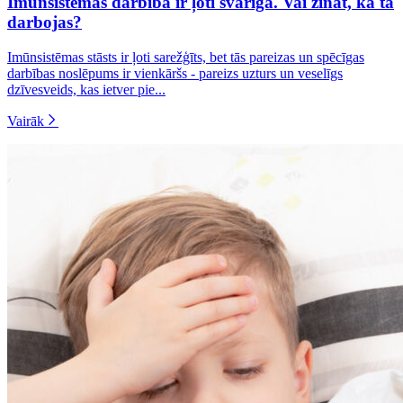
Imūnsistēmas darbība ir ļoti svarīga. Vai zināt, kā tā
darbojas?
Imūnsistēmas stāsts ir ļoti sarežģīts, bet tās pareizas un spēcīgas
darbības noslēpums ir vienkāršs - pareizs uzturs un veselīgs
dzīvesveids, kas ietver pie...
Vairāk