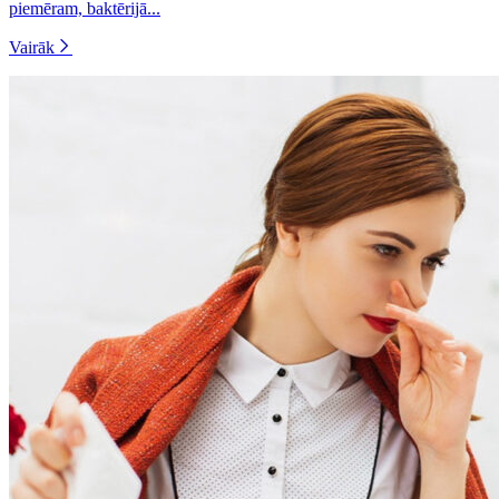
piemēram, baktērijā...
Vairāk