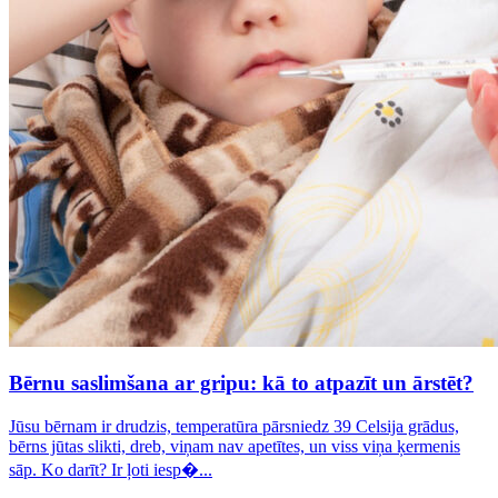
Bērnu saslimšana ar gripu: kā to atpazīt un ārstēt?
Jūsu bērnam ir drudzis, temperatūra pārsniedz 39 Celsija grādus,
bērns jūtas slikti, dreb, viņam nav apetītes, un viss viņa ķermenis
sāp. Ko darīt? Ir ļoti iesp�...