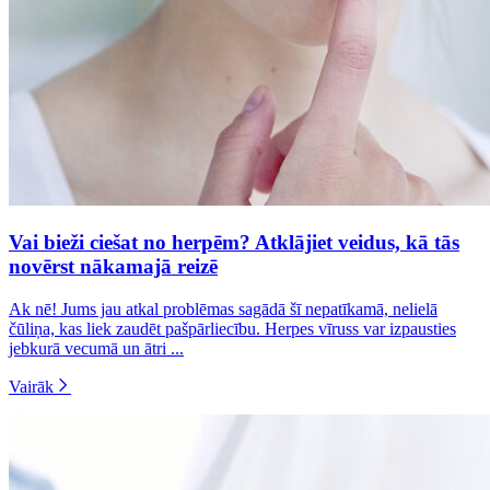
Vai bieži ciešat no herpēm? Atklājiet veidus, kā tās
novērst nākamajā reizē
Ak nē! Jums jau atkal problēmas sagādā šī nepatīkamā, nelielā
čūliņa, kas liek zaudēt pašpārliecību. Herpes vīruss var izpausties
jebkurā vecumā un ātri ...
Vairāk