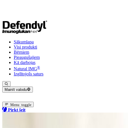
Sākumlapa
Visi produkti
Bērniem
Pieaugušajiem
Kā darbojas
®
Natural IMG
Izglītojošs saturs
Mainīt valodu
Pašreizējā valoda: Latviešu
Menu toggle
Pirkt šeit