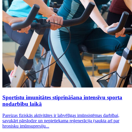
Sportistu imunitātes stiprināšana intensīvu sporta
nodarbību laikā
Pareizas fiziskās aktivitātes ir labvēlīgas imūnsistēmas darbībai,
savukārt pārslodze un nepietiekama reģenerācija (saukta arī par
hronisku imūnsupresiju...