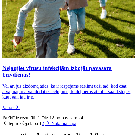
Neļaujiet vīrusu infekcijām izbojāt pavasara
brīvdienas!
Vai arī jūs aizdomājaties, kā ir iespējams saslimt tieši tad, kad esat
atvaļinājumā vai dodaties ceļojumā; kādēļ bērns atkal ir saaukstējies,
kaut gan jau ir p...
Vairāk
Parādītie rezultāti: 1 līdz 12 no pavisam 24
Iepriekšējā lapa
1
2
Nākamā lapa