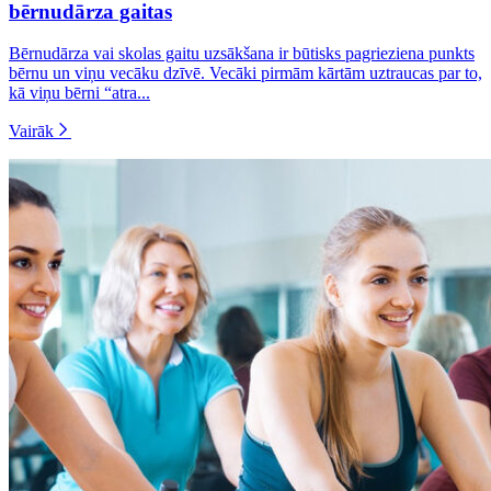
bērnudārza gaitas
Bērnudārza vai skolas gaitu uzsākšana ir būtisks pagrieziena punkts
bērnu un viņu vecāku dzīvē. Vecāki pirmām kārtām uztraucas par to,
kā viņu bērni “atra...
Vairāk