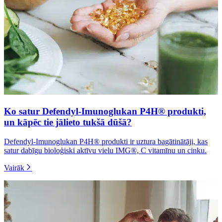
Ko satur Defendyl-Imunoglukan P4H® produkti,
un kāpēc tie jālieto tukšā dūšā?
Defendyl-Imunoglukan P4H® produkti ir uztura bagātinātāji, kas
satur dabīgu bioloģiski aktīvu vielu IMG®, C vitamīnu un cinku.
Vairāk