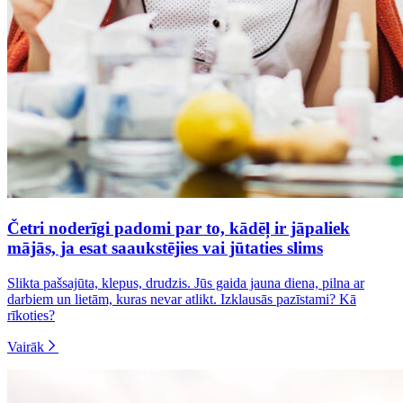
Četri noderīgi padomi par to, kādēļ ir jāpaliek
mājās, ja esat saaukstējies vai jūtaties slims
Slikta pašsajūta, klepus, drudzis. Jūs gaida jauna diena, pilna ar
darbiem un lietām, kuras nevar atlikt. Izklausās pazīstami? Kā
rīkoties?
Vairāk