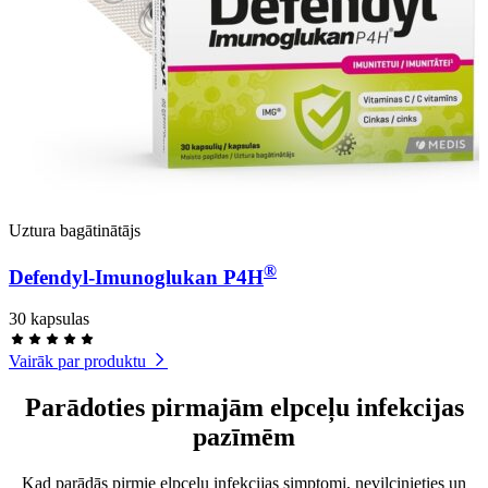
Uztura bagātinātājs
®
Defendyl-Imunoglukan P4H
30 kapsulas
Vairāk par produktu
Parādoties pirmajām elpceļu infekcijas
pazīmēm
Kad parādās pirmie elpceļu infekcijas simptomi, nevilcinieties un