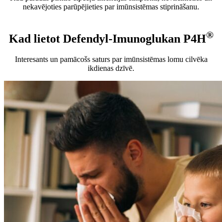
nekavējoties parūpējieties par imūnsistēmas stiprināšanu.
®
Kad lietot Defendyl-Imunoglukan P4H
Interesants un pamācošs saturs par imūnsistēmas lomu cilvēka
ikdienas dzīvē.