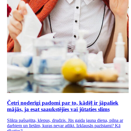
Četri noderīgi padomi par to, kādēļ ir jāpaliek
mājās, ja esat saaukstējies vai jūtaties slims
Slikta pašsajūta, klepus, drudzis. Jūs gaida jauna diena, pilna ar
darbiem un lietām, kuras nevar atlikt. Izklausās pazīstami? Kā
rīkoties?