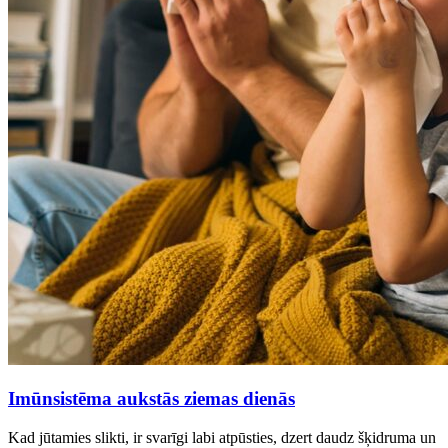
Imūnsistēma aukstās ziemas dienās
Kad jūtamies slikti, ir svarīgi labi atpūsties, dzert daudz šķidruma un