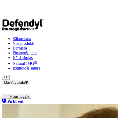
Sākumlapa
Visi produkti
Bērniem
Pieaugušajiem
Kā darbojas
®
Natural IMG
Izglītojošs saturs
Mainīt valodu
Pašreizējā valoda: Latviešu
Menu toggle
Pirkt šeit