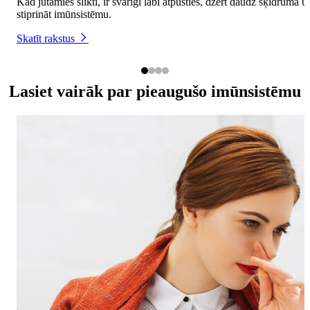
Kad jūtamies slikti, ir svarīgi labi atpūsties, dzert daudz šķidruma u
stiprināt imūnsistēmu.
Skatīt rakstus
Lasiet vairāk par pieaugušo imūnsistēmu