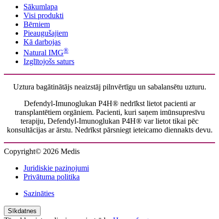
Sākumlapa
Visi produkti
Bērniem
Pieaugušajiem
Kā darbojas
®
Natural IMG
Izglītojošs saturs
Uztura bagātinātājs neaizstāj pilnvērtīgu un sabalansētu uzturu.
Defendyl-Imunoglukan P4H® nedrīkst lietot pacienti ar
transplantētiem orgāniem. Pacienti, kuri saņem imūnsupresīvu
terapiju, Defendyl-Imunoglukan P4H® var lietot tikai pēc
konsultācijas ar ārstu. Nedrīkst pārsniegt ieteicamo diennakts devu.
Copyright© 2026 Medis
Juridiskie paziņojumi
Privātuma politika
Sazināties
Sīkdatnes