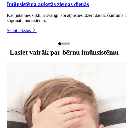
Imūnsistēma aukstās ziemas dienās
Kad jūtamies slikti, ir svarīgi labi atpūsties, dzert daudz šķidruma u
stiprināt imūnsistēmu.
Skatīt rakstus
Lasiet vairāk par bērnu imūnsistēmu