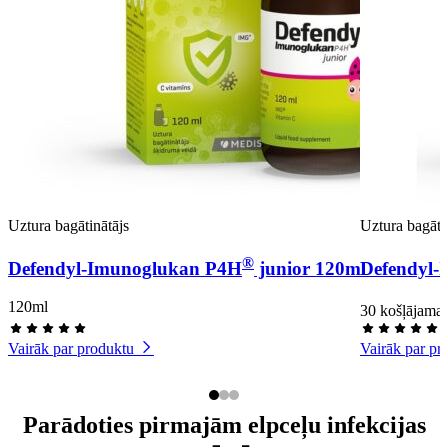
Uztura bagātinātājs
Uztura bagāti
®
Defendyl-Imunoglukan P4H
junior 120ml
Defendyl-
120ml
30 košļājamas
Vairāk par produktu
Vairāk par pr
Parādoties pirmajām elpceļu infekcijas