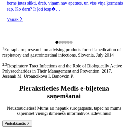
bērns jūtas slikti, dreb, viņam nav apetītes, un viss viņa ķermenis
sāp. Ko darīt? Ir ļoti iesp�…
Vairāk
1
Entrapharm, research on advising products for self-medication of
respiratory and gastrointestinal infections, Slovenia, July 2014
2,3
Respiratory Tract Infections and the Role of Biologically Active
Polysaccharides in Their Management and Prevention, 2017.
Jesenak M, Urbancikova I, Banovcin P.
Pierakstieties Medis e-biļetena
saņemšanai
Neuztraucieties! Mums arī nepatīk surogātpasts, tāpēc no mums
saņemsiet vienīgi ikmēneša informatīvos izdevumus!
Pieteikšanās