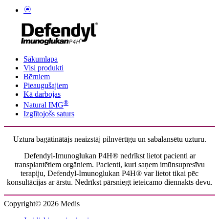
Sākumlapa
Visi produkti
Bērniem
Pieaugušajiem
Kā darbojas
®
Natural IMG
Izglītojošs saturs
Uztura bagātinātājs neaizstāj pilnvērtīgu un sabalansētu uzturu.
Defendyl-Imunoglukan P4H® nedrīkst lietot pacienti ar
transplantētiem orgāniem. Pacienti, kuri saņem imūnsupresīvu
terapiju, Defendyl-Imunoglukan P4H® var lietot tikai pēc
konsultācijas ar ārstu. Nedrīkst pārsniegt ieteicamo diennakts devu.
Copyright© 2026 Medis