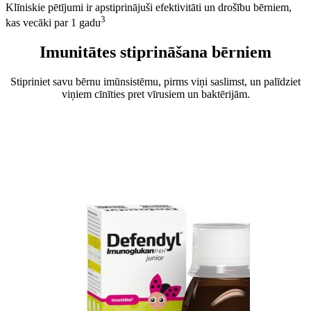
Klīniskie pētījumi ir apstiprinājuši efektivitāti un drošību bērniem,
3
kas vecāki par 1 gadu
Imunitātes stiprināšana bērniem
Stipriniet savu bērnu imūnsistēmu, pirms viņi saslimst, un palīdziet
viņiem cīnīties pret vīrusiem un baktērijām.