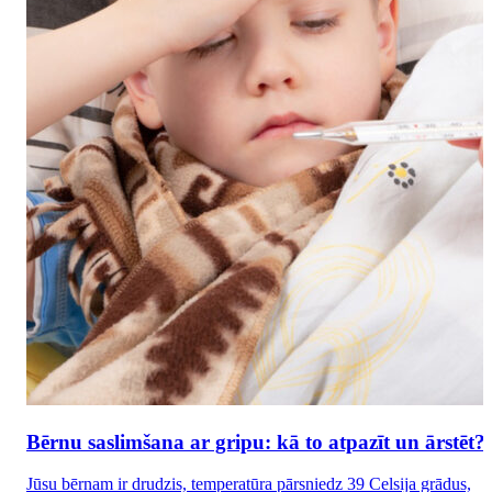
Bērnu saslimšana ar gripu: kā to atpazīt un ārstēt?
Jūsu bērnam ir drudzis, temperatūra pārsniedz 39 Celsija grādus,