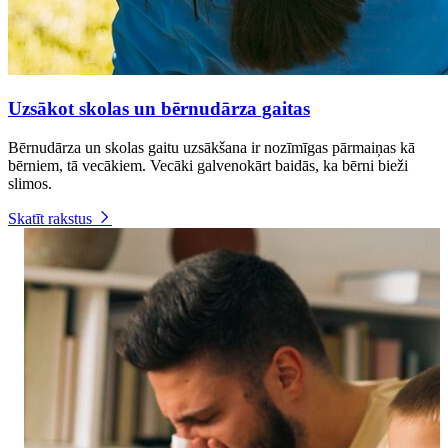
Uzsākot skolas un bērnudārza gaitas
Bērnudārza un skolas gaitu uzsākšana ir nozīmīgas pārmaiņas kā
bērniem, tā vecākiem. Vecāki galvenokārt baidās, ka bērni bieži
slimos.
Skatīt rakstus