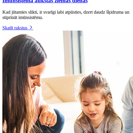
Imūnsistēma aukstās ziemas dienās
Kad jūtamies slikti, ir svarīgi labi atpūsties, dzert daudz šķidruma un
stiprināt imūnsistēmu.
Skatīt rakstus