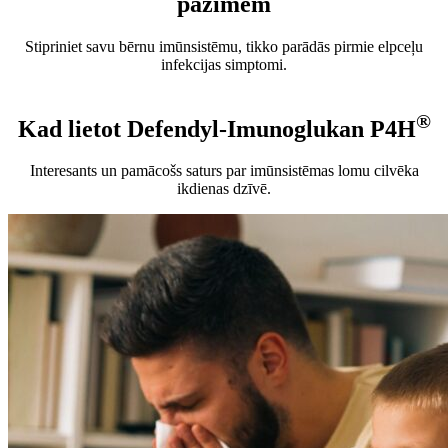
pazīmēm
Stipriniet savu bērnu imūnsistēmu, tikko parādās pirmie elpceļu
infekcijas simptomi.
®
Kad lietot Defendyl-Imunoglukan P4H
Interesants un pamācošs saturs par imūnsistēmas lomu cilvēka
ikdienas dzīvē.