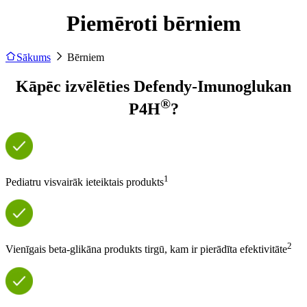
Piemēroti bērniem
Sākums
Bērniem
Kāpēc izvēlēties Defendy-Imunoglukan
®
P4H
?
1
Pediatru visvairāk ieteiktais produkts
2
Vienīgais beta-glikāna produkts tirgū, kam ir pierādīta efektivitāte