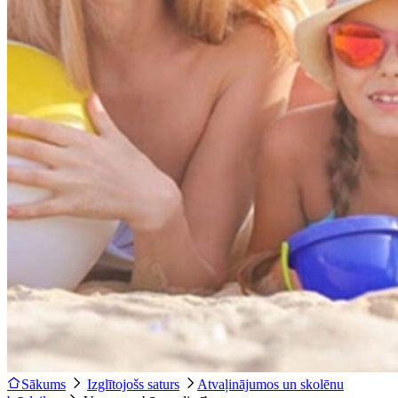
Sākums
Izglītojošs saturs
Atvaļinājumos un skolēnu