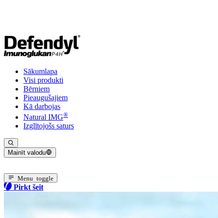
Sākumlapa
Visi produkti
Bērniem
Pieaugušajiem
Kā darbojas
®
Natural IMG
Izglītojošs saturs
Mainīt valodu
Pašreizējā valoda: Latviešu
Menu toggle
Pirkt šeit