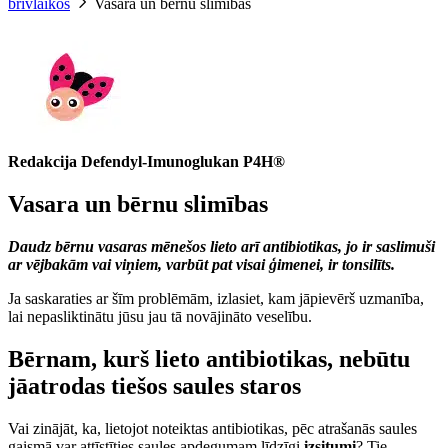
brīvlaikos
Vasara un bērnu slimības
Redakcija Defendyl-Imunoglukan P4H®
Vasara un bērnu slimības
Daudz bērnu vasaras mēnešos lieto arī antibiotikas, jo ir saslimuši
ar vējbakām vai viņiem, varbūt pat visai ģimenei, ir tonsilīts.
Ja saskaraties ar šīm problēmām, izlasiet, kam jāpievērš uzmanība,
lai nepasliktinātu jūsu jau tā novājināto veselību.
Bērnam, kurš lieto antibiotikas, nebūtu
jāatrodas tiešos saules staros
Vai zinājāt, ka, lietojot noteiktas antibiotikas, pēc atrašanās saules
gaismā var attīstīties saules apdegumam līdzīgi
izsitumi
? Tie