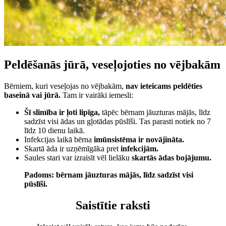
Peldēšanās jūrā, veseļojoties no vējbakām
Bērniem, kuri veseļojas no vējbakām,
nav ieteicams peldēties
baseinā vai jūrā.
Tam ir vairāki iemesli:
Šī slimība ir ļoti lipīga,
tāpēc bērnam jāuzturas mājās, līdz
sadzīst visi ādas un gļotādas pūslīši. Tas parasti notiek no 7
līdz 10 dienu laikā.
Infekcijas laikā bērna
imūnsistēma ir novājināta.
Skartā āda ir uzņēmīgāka pret
infekcijām.
Saules stari var izraisīt vēl lielāku
skartās ādas bojājumu.
Padoms: bērnam jāuzturas mājās, līdz sadzīst visi
pūslīši.
Saistītie raksti