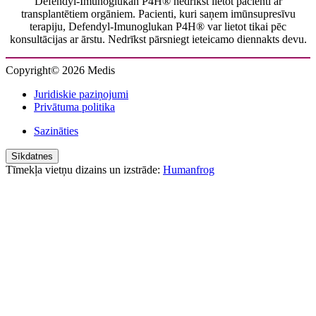
Defendyl-Imunoglukan P4H® nedrīkst lietot pacienti ar
transplantētiem orgāniem. Pacienti, kuri saņem imūnsupresīvu
terapiju, Defendyl-Imunoglukan P4H® var lietot tikai pēc
konsultācijas ar ārstu. Nedrīkst pārsniegt ieteicamo diennakts devu.
Copyright© 2026 Medis
Juridiskie paziņojumi
Privātuma politika
Sazināties
Sīkdatnes
Tīmekļa vietņu dizains un izstrāde:
Humanfrog