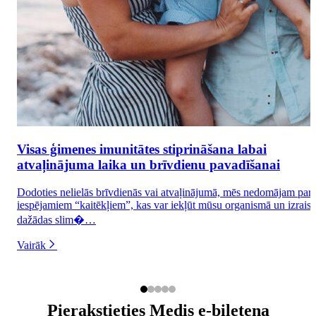
Visas ģimenes imunitātes stiprināšana labai
atvaļinājuma laika un brīvdienu pavadīšanai
Dodoties nelielās brīvdienās vai atvaļinājumā, mēs nedomājam par
iespējamiem “kaitēkļiem”, kas var iekļūt mūsu organismā un izraisī
dažādas slim�…
Vairāk
Pierakstieties Medis e-biļetena