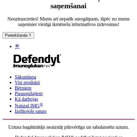
saņemšanai
Neuztraucieties! Mums arī nepatīk surogātpasts, tāpēc no mums
saņemsiet vienīgi ikmēneša informatīvos izdevumus!
Pieteikšanās
Sākumlapa
Visi produkti
Bērniem
Pieaugušajiem
Kā darbojas
®
Natural IMG
Izglītojošs saturs
Uztura bagātinātājs neaizstāj pilnvērtīgu un sabalansētu uzturu.