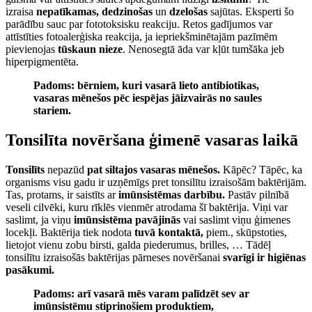
izraisa
nepatīkamas, dedzinošas
un
dzelošas
sajūtas. Eksperti šo
parādību sauc par fototoksisku reakciju. Retos gadījumos var
attīstīties fotoalerģiska reakcija, ja iepriekšminētajām pazīmēm
pievienojas
tūskaun nieze
. Nenosegtā āda var kļūt tumšāka jeb
hiperpigmentēta.
Padoms: bērniem, kuri vasarā lieto antibiotikas,
vasaras mēnešos pēc iespējas jāizvairās no saules
stariem.
Tonsilīta novēršana ģimenē vasaras laikā
Tonsilīts
nepazūd
pat siltajos vasaras mēnešos.
Kāpēc? Tāpēc, ka
organisms visu gadu ir uzņēmīgs pret tonsilītu izraisošām baktērijām.
Tas, protams, ir saistīts ar
imūnsistēmas darbību.
Pastāv pilnībā
veseli cilvēki, kuru rīklēs vienmēr atrodama šī baktērija. Viņi var
saslimt, ja viņu
imūnsistēma pavājinās
vai saslimt viņu ģimenes
locekļi. Baktērija tiek nodota
tuvā kontaktā,
piem., skūpstoties,
lietojot vienu zobu birsti, galda piederumus, brilles, … Tādēļ
tonsilītu izraisošās baktērijas pārneses novēršanai
svarīgi ir higiēnas
pasākumi.
Padoms: arī vasarā mēs varam palīdzēt sev ar
imūnsistēmu stiprinošiem produktiem,