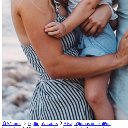
Sākums
Izglītojošs saturs
Atvaļinājumos un skolēnu