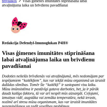
brīvlaikos
Visas ģimenes imunitātes stiprināšana labai
atvaļinājuma laika un brīvdienu pavadīšanai
Redakcija Defendyl-Imunoglukan P4H®
Visas ģimenes imunitātes stiprināšana
labai atvaļinājuma laika un brīvdienu
pavadīšanai
Dodoties nelielās brīvdienās vai atvaļinājumā, mēs nedomājam par
iespējamiem “kaitēkļiem”, kas var iekļūt mūsu organismā un izraisīt
dažādas slimības. Tomēr šie “kaitēkļi” ir sastopami visu laiku.
Mūsu imūnsistēma ir pastāvīgi gatava darboties, bet, ja ir pārāk
daudz kaitīgo faktoru, tā var arī nespēt mūs aizsargāt. Ceļojumi,
izmaiņas vidē, augstāka vai zemāka temperatūra, nekā ierasts,
nozīmē arī stresu mūsu organismam, kas var izraisīt imunitātes
pazemināšanos un radīt veselības problēmas.