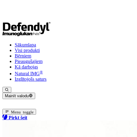
Sākumlapa
Visi produkti
Bērniem
Pieaugušajiem
Kā darbojas
®
Natural IMG
Izglītojošs saturs
Mainīt valodu
Pašreizējā valoda: Latviešu
Menu toggle
Pirkt šeit