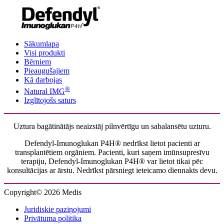
Sākumlapa
Visi produkti
Bērniem
Pieaugušajiem
Kā darbojas
®
Natural IMG
Izglītojošs saturs
Uztura bagātinātājs neaizstāj pilnvērtīgu un sabalansētu uzturu.
Defendyl-Imunoglukan P4H® nedrīkst lietot pacienti ar
transplantētiem orgāniem. Pacienti, kuri saņem imūnsupresīvu
terapiju, Defendyl-Imunoglukan P4H® var lietot tikai pēc
konsultācijas ar ārstu. Nedrīkst pārsniegt ieteicamo diennakts devu.
Copyright© 2026 Medis
Juridiskie paziņojumi
Privātuma politika