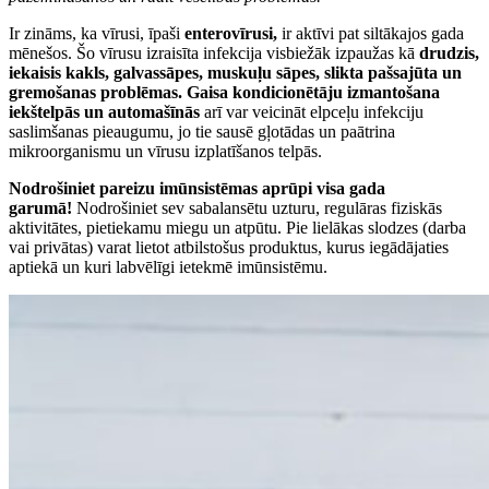
Ir zināms, ka vīrusi, īpaši
enterovīrusi,
ir aktīvi pat siltākajos gada
mēnešos. Šo vīrusu izraisīta infekcija visbiežāk izpaužas kā
drudzis,
iekaisis kakls, galvassāpes, muskuļu sāpes, slikta pašsajūta un
gremošanas problēmas. Gaisa kondicionētāju izmantošana
iekštelpās un automašīnās
arī var veicināt elpceļu infekciju
saslimšanas pieaugumu, jo tie sausē gļotādas un paātrina
mikroorganismu un vīrusu izplatīšanos telpās.
Nodrošiniet pareizu imūnsistēmas aprūpi visa gada
garumā!
Nodrošiniet sev sabalansētu uzturu, regulāras fiziskās
aktivitātes, pietiekamu miegu un atpūtu. Pie lielākas slodzes (darba
vai privātas) varat lietot atbilstošus produktus, kurus iegādājaties
aptiekā un kuri labvēlīgi ietekmē imūnsistēmu.