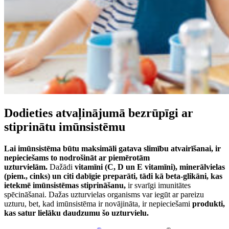
Dodieties atvaļinājumā bezrūpīgi ar
stiprinātu imūnsistēmu
Lai imūnsistēma būtu maksimāli gatava slimību atvairīšanai, ir
nepieciešams to nodrošināt ar piemērotām
uzturvielām.
Dažādi
vitamīni (C, D un E vitamīni), minerālvielas
(piem., cinks) un citi dabīgie preparāti, tādi kā beta-glikāni, kas
ietekmē imūnsistēmas stiprināšanu,
ir svarīgi imunitātes
spēcināšanai. Dažas uzturvielas organisms var iegūt ar pareizu
uzturu, bet, kad imūnsistēma ir novājināta, ir nepieciešami
produkti,
kas satur lielāku daudzumu šo uzturvielu.