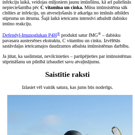
infekciju laikā, veidojas miljoniem jaunu imūnšūnu, kā arī palielinās
nepieciešamība pēc
C vitamīna un cinka.
Mūsu imūnsistēma sāk
cīnīties ar infekciju, un atveseļošanās ir atkarīga no imūnās atbildes
stipruma un ātruma. Šajā laikā ieteicams intensīvi atbalstīt dabisko
imūno reakciju.
®
®
Defendyl-Imunoglukan P4H
produkti satur IMG
– dabisku
pavasara austersēnes ekstraktu, C vitamīnu un cinku. Izvēlētās
sastāvdaļas ieteicamajos daudzumos atbalsta imūnsistēmas darbību.
Ja jūtat, ka saslimstat, nevilcinieties – parūpējieties par imūnsistēmas
stiprināšanu un pilnībā izbaudiet savu atvaļinājumu.
Saistītie raksti
Izlasiet vēl vairāk satura, kas jums būs noderīgs.