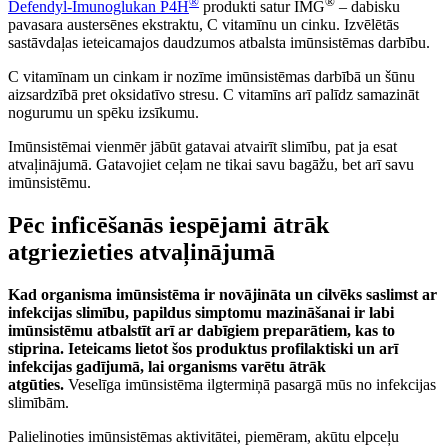
®
®
Defendyl-Imunoglukan P4H
produkti satur IMG
– dabisku
pavasara austersēnes ekstraktu, C vitamīnu un cinku. Izvēlētās
sastāvdaļas ieteicamajos daudzumos atbalsta imūnsistēmas darbību.
C vitamīnam un cinkam ir nozīme imūnsistēmas darbībā un šūnu
aizsardzībā pret oksidatīvo stresu. C vitamīns arī palīdz samazināt
nogurumu un spēku izsīkumu.
Imūnsistēmai vienmēr jābūt gatavai atvairīt slimību, pat ja esat
atvaļinājumā. Gatavojiet ceļam ne tikai savu bagāžu, bet arī savu
imūnsistēmu.
Pēc inficēšanās iespējami ātrāk
atgriezieties atvaļinājumā
Kad organisma imūnsistēma ir novājināta un cilvēks saslimst ar
infekcijas slimību, papildus simptomu mazināšanai ir labi
imūnsistēmu atbalstīt arī ar dabīgiem preparātiem, kas to
stiprina. Ieteicams lietot šos produktus profilaktiski un arī
infekcijas gadījumā, lai organisms varētu ātrāk
atgūties.
Veselīga imūnsistēma ilgtermiņā pasargā mūs no infekcijas
slimībām.
Palielinoties imūnsistēmas aktivitātei, piemēram, akūtu elpceļu